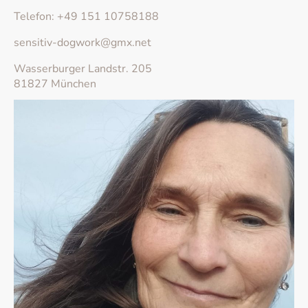
Telefon: +49 151 10758188
sensitiv-dogwork@gmx.net
Wasserburger Landstr. 205
81827 München